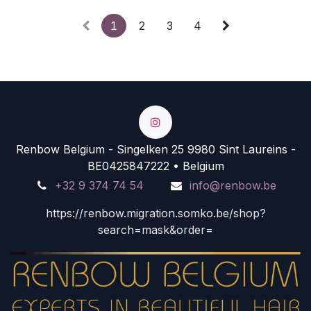
1
2
3
4
Renbow Belgium - Singelken 25 9980 Sint Laureins -
BE0425847222 • Belgium
+32 9 374 74 54
info@renbow.be
https://renbow.migration.somko.be/shop?
search=mask&order=